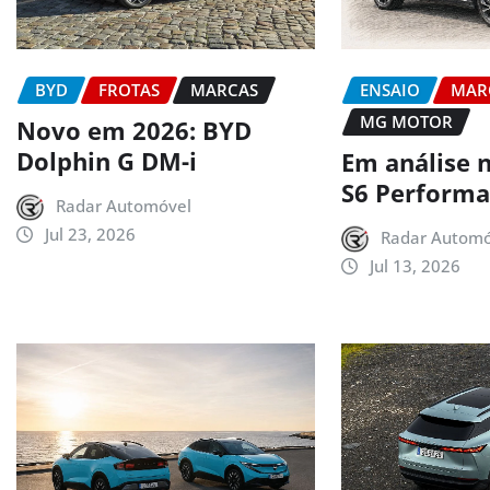
BYD
FROTAS
MARCAS
ENSAIO
MAR
MG MOTOR
Novo em 2026: BYD
Dolphin G DM-i
Em análise 
S6 Perform
Radar Automóvel
Jul 23, 2026
Radar Automó
Jul 13, 2026