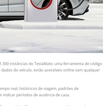
1.300 instâncias do TeslaMate, uma ferramenta de código
ar dados do veículo, estão acessíveis online sem qualquer
empo real, históricos de viagem, padrões de
 indicar períodos de ausência de casa.