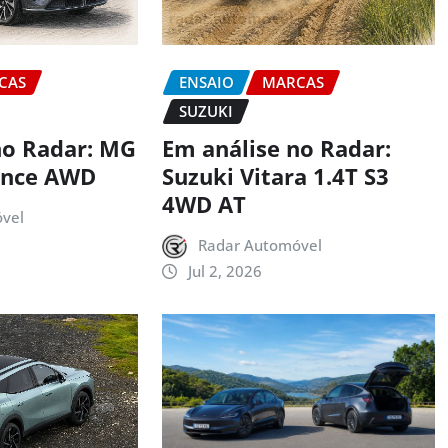
CAS
ENSAIO
MARCAS
SUZUKI
no Radar: MG
Em análise no Radar:
ance AWD
Suzuki Vitara 1.4T S3
4WD AT
vel
Radar Automóvel
Jul 2, 2026