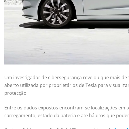
Um investigador de cibersegurança revelou que mais de 
aberto utilizada por proprietários de Tesla para visualiz
protecção.
Entre os dados expostos encontram-se localizações em t
carregamento, estado da bateria e até hábitos que podem