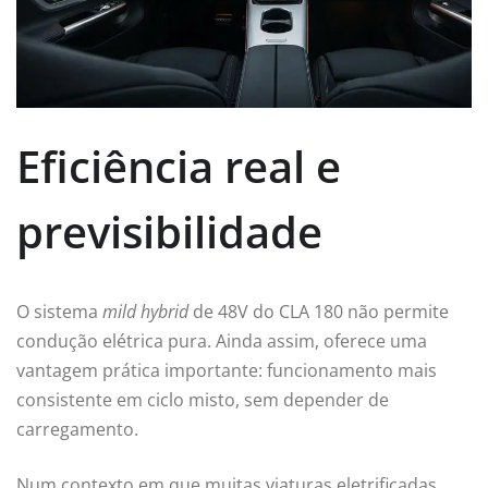
Eficiência real e
previsibilidade
O sistema
mild hybrid
de 48V do CLA 180 não permite
condução elétrica pura. Ainda assim, oferece uma
vantagem prática importante: funcionamento mais
consistente em ciclo misto, sem depender de
carregamento.
Num contexto em que muitas viaturas eletrificadas