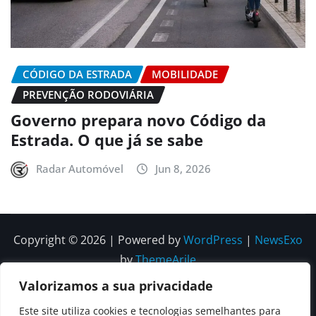
CÓDIGO DA ESTRADA
MOBILIDADE
PREVENÇÃO RODOVIÁRIA
Governo prepara novo Código da
Estrada. O que já se sabe
Radar Automóvel
Jun 8, 2026
Copyright © 2026 | Powered by
WordPress
|
NewsExo
by
ThemeArile
Valorizamos a sua privacidade
Quem
Política
Política de
Política de
Este site utiliza cookies e tecnologias semelhantes para