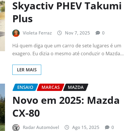
Skyactiv PHEV Takumi
Plus
Violeta Ferraz
Nov 7, 2025
0
Há quem diga que um carro de sete lugares é um
exagero. Eu dizia o mesmo até conduzir o Mazda…
LER MAIS
ENSAIO
MARCAS
MAZDA
Novo em 2025: Mazda
CX-80
Radar Automóvel
Ago 15, 2025
0