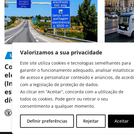
Valorizamos a sua privacidade
MOBILIDADE
PORTAGEM
MOBILIDA
Este site utiliza cookies e tecnologias semelhantes para
PREVENÇÃ
Como pagar portagens
garantir o funcionamento adequado, analisar estatística
eletrónicas em Portugal
Portugal
de acesso e personalizar conteúdo e anúncios, de acord
(Inclui matrículas
aos test
com a legislação de proteção de dados.
estrangeiras e consulta de
autóno
Ao clicar em “Aceitar”, concorda com a utilização de
dívidas)
todos os cookies. Pode gerir ou retirar o seu
Radar A
consentimento a qualquer momento.
Radar Automóvel
Jul 15, 2026
Definir preferências
Rejeitar
Aceitar