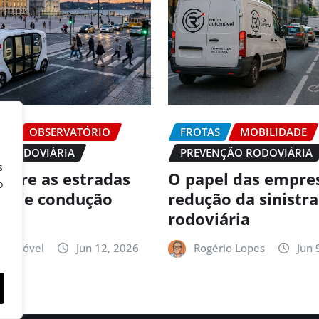
DE
OBSERVATÓRIO
FROTAS
MOBILIDADE
O RODOVIÁRIA
PREVENÇÃO RODOVIÁRIA
s
 abre as estradas
O papel das empre
o
es de condução
redução da sinistr
ma
rodoviária
utomóvel
Jun 12, 2026
Rogério Lopes
Jun 