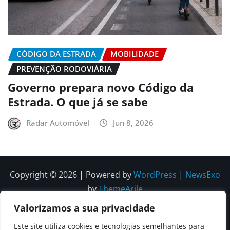
CÓDIGO DA ESTRADA
MOBILIDADE
PREVENÇÃO RODOVIÁRIA
Governo prepara novo Código da
Estrada. O que já se sabe
Radar Automóvel
Jun 8, 2026
Copyright © 2026 | Powered by
WordPress
|
NewsExo
by
ThemeArile
Valorizamos a sua privacidade
Quem
Política
Política de
Política de
Este site utiliza cookies e tecnologias semelhantes para