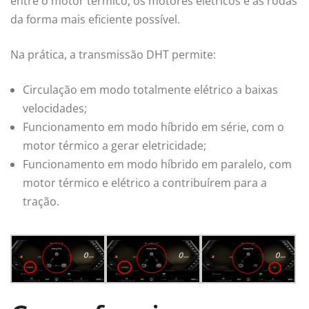
entre o motor térmico, os motores elétricos e as rodas
da forma mais eficiente possível.
Na prática, a transmissão DHT permite:
Circulação em modo totalmente elétrico a baixas
velocidades;
Funcionamento em modo híbrido em série, com o
motor térmico a gerar eletricidade;
Funcionamento em modo híbrido em paralelo, com
motor térmico e elétrico a contribuírem para a
tração.