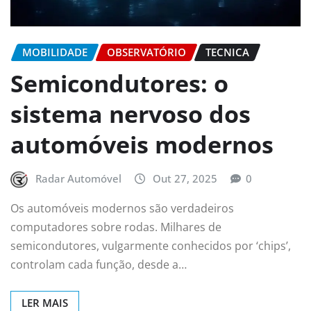
MOBILIDADE
OBSERVATÓRIO
TECNICA
Semicondutores: o
sistema nervoso dos
automóveis modernos
Radar Automóvel
Out 27, 2025
0
Os automóveis modernos são verdadeiros
computadores sobre rodas. Milhares de
semicondutores, vulgarmente conhecidos por ‘chips’,
controlam cada função, desde a…
LER MAIS