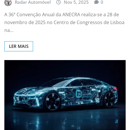
Radar Automóvel
Nov 5, 2025
0
A 36ª Convenção Anual da ANECRA realiza-se a 28 de
novembro de 2025 no Centro de Congressos de Lisboa
na…
LER MAIS