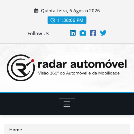
Skip
Quinta-feira, 6 Agosto 2026
to
content
11:38:07 PM
Follow Us
Home