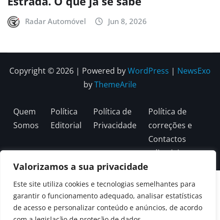
Estrada. O que já se sabe
Radar Automóvel
Jun 8, 2026
Copyright © 2026 | Powered by
WordPress
|
NewsExo
by
ThemeArile
Quem
Política
Política de
Política de
Somos
Editorial
Privacidade
correções e
Contactos
editoriais
Valorizamos a sua privacidade
Este site utiliza cookies e tecnologias semelhantes para
garantir o funcionamento adequado, analisar estatísticas
de acesso e personalizar conteúdo e anúncios, de acordo
com a legislação de proteção de dados.