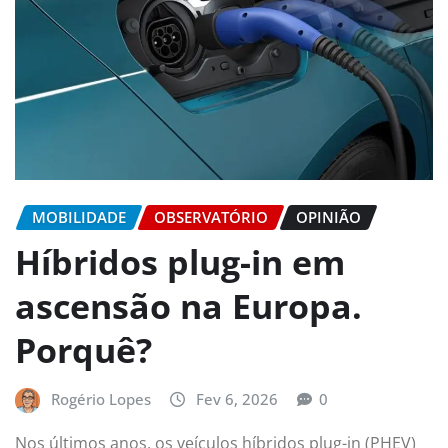
MOBILIDADE
OBSERVATÓRIO
OPINIÃO
Híbridos plug-in em
ascensão na Europa.
Porquê?
Rogério Lopes
Fev 6, 2026
0
Nos últimos anos, os veículos híbridos plug-in (PHEV)