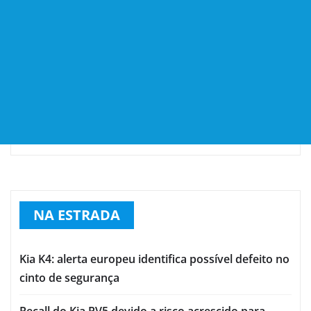
NA ESTRADA
Kia K4: alerta europeu identifica possível defeito no
cinto de segurança
Recall do Kia PV5 devido a risco acrescido para