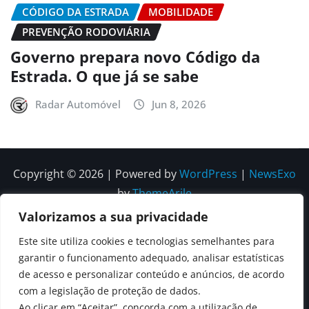
CÓDIGO DA ESTRADA
MOBILIDADE
PREVENÇÃO RODOVIÁRIA
Governo prepara novo Código da
Estrada. O que já se sabe
Radar Automóvel
Jun 8, 2026
Copyright © 2026 | Powered by
WordPress
|
NewsExo
by
ThemeArile
Valorizamos a sua privacidade
Quem
Política
Política de
Política de
Este site utiliza cookies e tecnologias semelhantes para
Somos
Editorial
Privacidade
correções e
garantir o funcionamento adequado, analisar estatísticas
Contactos
de acesso e personalizar conteúdo e anúncios, de acordo
editoriais
com a legislação de proteção de dados.
Ao clicar em “Aceitar”, concorda com a utilização de