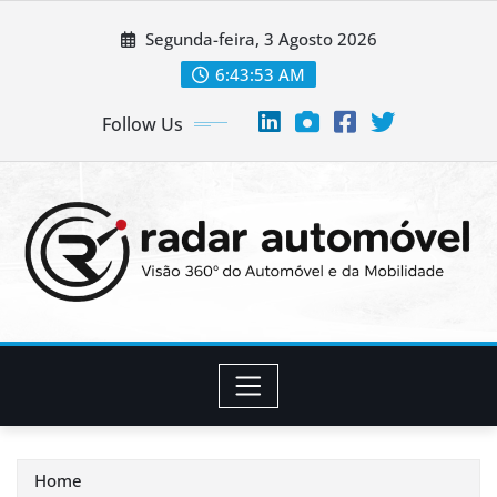
Skip
Segunda-feira, 3 Agosto 2026
to
content
6:43:54 AM
Follow Us
Home