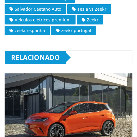
Salvador Caetano Auto
Tesla vs Zeekr
Veículos elétricos premium
Zeekr
zeekr espanha
zeekr portugal
RELACIONADO