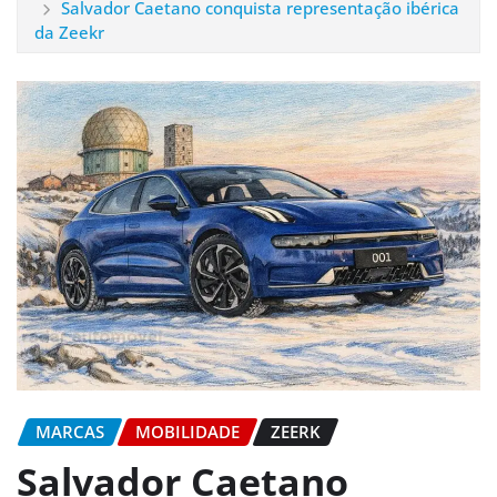
Salvador Caetano conquista representação ibérica
da Zeekr
MARCAS
MOBILIDADE
ZEERK
Salvador Caetano