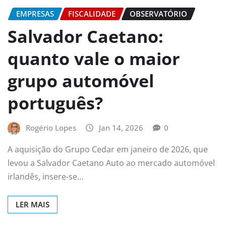
EMPRESAS
FISCALIDADE
OBSERVATÓRIO
Salvador Caetano:
quanto vale o maior
grupo automóvel
português?
Rogério Lopes
Jan 14, 2026
0
A aquisição do Grupo Cedar em janeiro de 2026, que
levou a Salvador Caetano Auto ao mercado automóvel
irlandês, insere-se…
LER MAIS