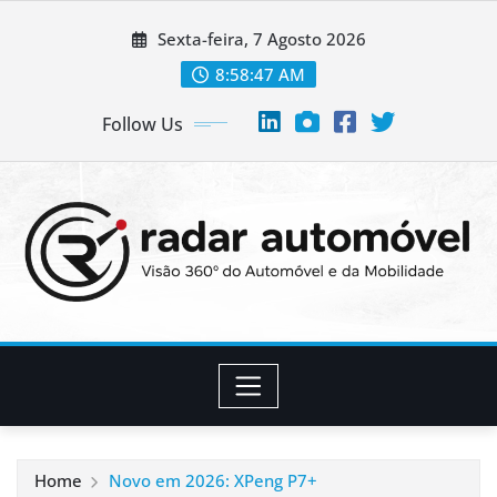
Skip
Sexta-feira, 7 Agosto 2026
to
content
8:58:48 AM
Follow Us
Home
Novo em 2026: XPeng P7+