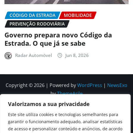
CÓDIGO DA ESTRADA
MOBILIDADE
PREVENÇÃO RODOVIÁRIA
Governo prepara novo Código da
Estrada. O que já se sabe
Radar Automóvel
Jun 8, 2026
Copyright © 2026 | Powered by
WordPress
|
NewsExo
by
ThemeArile
Valorizamos a sua privacidade
Quem
Política
Política de
Política de
Este site utiliza cookies e tecnologias semelhantes para
Somos
Editorial
Privacidade
correções e
garantir o funcionamento adequado, analisar estatísticas
Contactos
de acesso e personalizar conteúdo e anúncios, de acordo