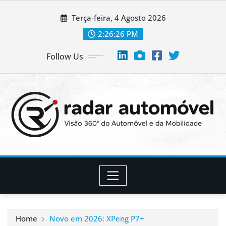
Skip
Terça-feira, 4 Agosto 2026
to
content
2:26:26 PM
Follow Us
Home
Novo em 2026: XPeng P7+