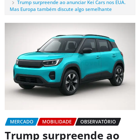
Trump surpreende ao anunciar Kei Cars nos EUA.
Mas Europa também discute algo semelhante
MERCADO
MOBILIDADE
OBSERVATÓRIO
Trump surpreende ao