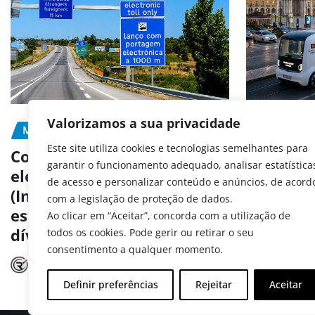
Valorizamos a sua privacidade
MOBILIDADE
PORTAGEM
MOBILIDA
Este site utiliza cookies e tecnologias semelhantes para
PREVENÇÃ
Como pagar portagens
garantir o funcionamento adequado, analisar estatística
eletrónicas em Portugal
Portugal
de acesso e personalizar conteúdo e anúncios, de acord
(Inclui matrículas
aos test
com a legislação de proteção de dados.
estrangeiras e consulta de
autóno
Ao clicar em “Aceitar”, concorda com a utilização de
dívidas)
todos os cookies. Pode gerir ou retirar o seu
Radar A
consentimento a qualquer momento.
Radar Automóvel
Jul 15, 2026
Definir preferências
Rejeitar
Aceitar