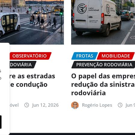
DE
OBSERVATÓRIO
FROTAS
MOBILIDADE
O RODOVIÁRIA
PREVENÇÃO RODOVIÁRIA
s
 abre as estradas
O papel das empre
o
es de condução
redução da sinistr
ma
rodoviária
utomóvel
Jun 12, 2026
Rogério Lopes
Jun 