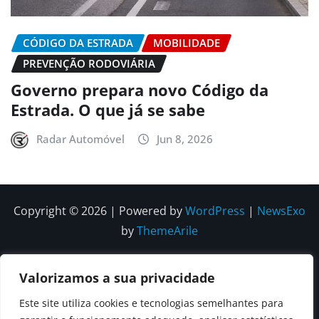
CÓDIGO DA ESTRADA
MOBILIDADE
PREVENÇÃO RODOVIÁRIA
Governo prepara novo Código da
Estrada. O que já se sabe
Radar Automóvel
Jun 8, 2026
Copyright © 2026 | Powered by
WordPress
|
NewsExo
by
ThemeArile
Quem
Política
Política de
Política de
Valorizamos a sua privacidade
Somos
Editorial
Privacidade
correções e
Este site utiliza cookies e tecnologias semelhantes para
Contactos