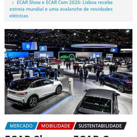
ECAR Show e ECAR Com 2026: Lisboa recebe
estreia mundial e uma avalanche de novidades
elétricas
MERCADO
MOBILIDADE
SUSTENTABILIDADE