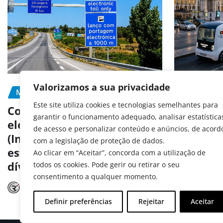
Valorizamos a sua privacidade
MOBILIDADE
PORTAGEM
MOBILIDA
Este site utiliza cookies e tecnologias semelhantes para
PREVENÇÃ
Como pagar portagens
garantir o funcionamento adequado, analisar estatística
eletrónicas em Portugal
Portugal
de acesso e personalizar conteúdo e anúncios, de acord
(Inclui matrículas
aos test
com a legislação de proteção de dados.
estrangeiras e consulta de
autóno
Ao clicar em “Aceitar”, concorda com a utilização de
dívidas)
todos os cookies. Pode gerir ou retirar o seu
Radar A
consentimento a qualquer momento.
Radar Automóvel
Jul 15, 2026
Definir preferências
Rejeitar
Aceitar