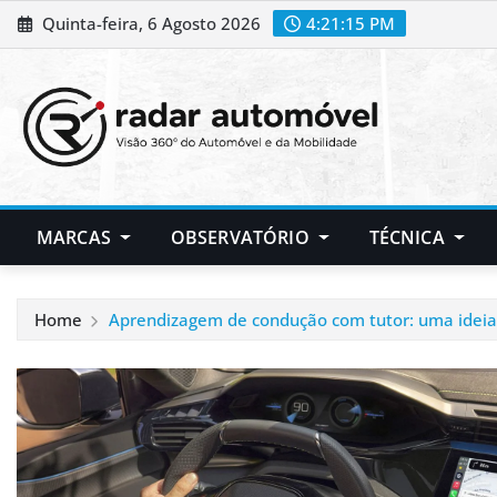
Skip
Quinta-feira, 6 Agosto 2026
4:21:16 PM
to
content
MARCAS
OBSERVATÓRIO
TÉCNICA
Home
Aprendizagem de condução com tutor: uma ideia 