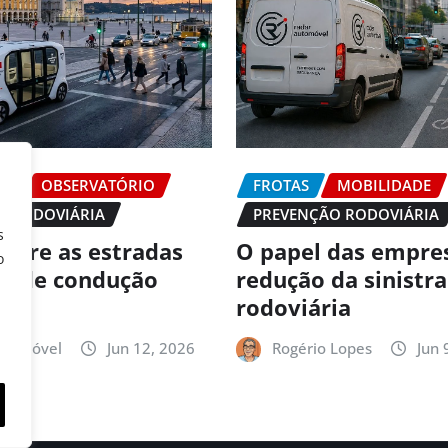
DE
OBSERVATÓRIO
FROTAS
MOBILIDADE
O RODOVIÁRIA
PREVENÇÃO RODOVIÁRIA
s
 abre as estradas
O papel das empre
o
es de condução
redução da sinistr
ma
rodoviária
utomóvel
Jun 12, 2026
Rogério Lopes
Jun 