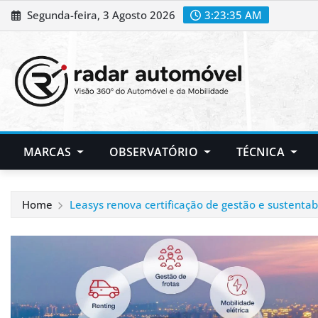
Skip
Segunda-feira, 3 Agosto 2026
3:23:36 AM
to
content
MARCAS
OBSERVATÓRIO
TÉCNICA
Home
Leasys renova certificação de gestão e sustentab