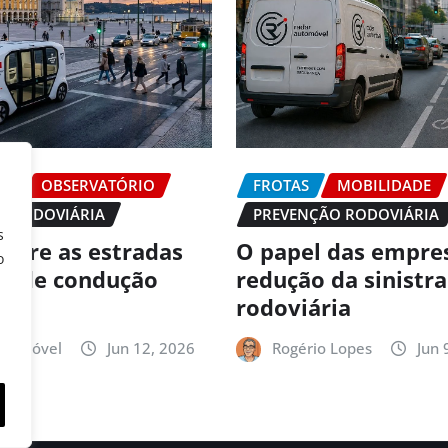
DE
OBSERVATÓRIO
FROTAS
MOBILIDADE
O RODOVIÁRIA
PREVENÇÃO RODOVIÁRIA
s
 abre as estradas
O papel das empre
o
es de condução
redução da sinistr
ma
rodoviária
utomóvel
Jun 12, 2026
Rogério Lopes
Jun 