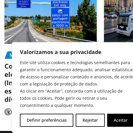
Valorizamos a sua privacidade
MOBILIDADE
PORTAGEM
MOBILIDA
Este site utiliza cookies e tecnologias semelhantes para
PREVENÇÃ
Como pagar portagens
garantir o funcionamento adequado, analisar estatística
eletrónicas em Portugal
Portugal
de acesso e personalizar conteúdo e anúncios, de acord
(Inclui matrículas
aos test
com a legislação de proteção de dados.
estrangeiras e consulta de
autóno
Ao clicar em “Aceitar”, concorda com a utilização de
dívidas)
todos os cookies. Pode gerir ou retirar o seu
Radar A
consentimento a qualquer momento.
Radar Automóvel
Jul 15, 2026
Definir preferências
Rejeitar
Aceitar