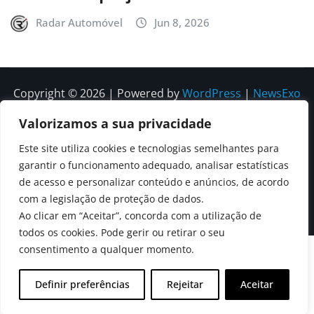
Radar Automóvel
Jun 8, 2026
Copyright © 2026 | Powered by
WordPress
|
NewsExo
by
ThemeArile
Valorizamos a sua privacidade
Este site utiliza cookies e tecnologias semelhantes para
Quem
Política
Política de
Política de
garantir o funcionamento adequado, analisar estatísticas
Somos
Editorial
Privacidade
correções e
de acesso e personalizar conteúdo e anúncios, de acordo
Contactos
com a legislação de proteção de dados.
editoriais
Ao clicar em “Aceitar”, concorda com a utilização de
todos os cookies. Pode gerir ou retirar o seu
consentimento a qualquer momento.
Definir preferências
Rejeitar
Aceitar