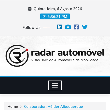
Skip
Quinta-feira, 6 Agosto 2026
to
content
5:36:22 PM
Follow Us
Home
Colaborador: Hélder Albuquerque