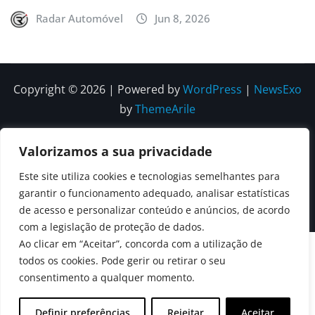
Radar Automóvel
Jun 8, 2026
Copyright © 2026 | Powered by
WordPress
|
NewsExo
by
ThemeArile
Quem
Política
Política de
Política de
Valorizamos a sua privacidade
Somos
Editorial
Privacidade
correções e
Este site utiliza cookies e tecnologias semelhantes para
Contactos
garantir o funcionamento adequado, analisar estatísticas
editoriais
de acesso e personalizar conteúdo e anúncios, de acordo
com a legislação de proteção de dados.
Ao clicar em “Aceitar”, concorda com a utilização de
todos os cookies. Pode gerir ou retirar o seu
consentimento a qualquer momento.
Definir preferências
Rejeitar
Aceitar