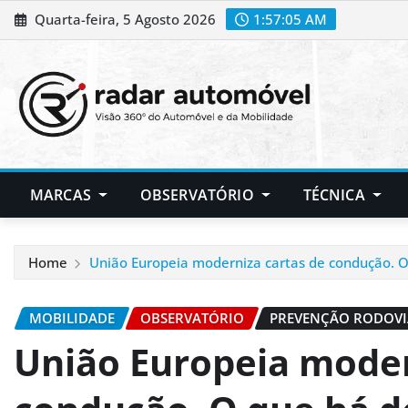
Skip
Quarta-feira, 5 Agosto 2026
1:57:06 AM
to
content
MARCAS
OBSERVATÓRIO
TÉCNICA
Home
União Europeia moderniza cartas de condução. O
MOBILIDADE
OBSERVATÓRIO
PREVENÇÃO RODOVI
União Europeia moder