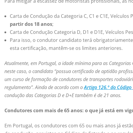
Para mitigar a escassez de motoristas profissionais, as 
Carta de Condução da Categoria C, C1 e C1E, Veículos
partir dos 18 anos
;
Carta de Condução Categoria D, D1 e D1E, Veículos Pe
Para isso, o condutor candidato terá obrigatoriamente 
esta certificação, mantêm-se os limites anteriores.
Atualmente, em Portugal, a idade mínima para as Categorias 
neste caso, o candidato “possua certificado de aptidão profi
um curso de formação de condutores de transportes rodoviár
regulamento”. Ainda de acordo com o
Artigo 126.º do Código
condução das Categorias D e D+E também é de 21 anos.
Condutores com mais de 65 anos: o que já está em vig
Em Portugal, os condutores com 65 ou mais anos já estão 