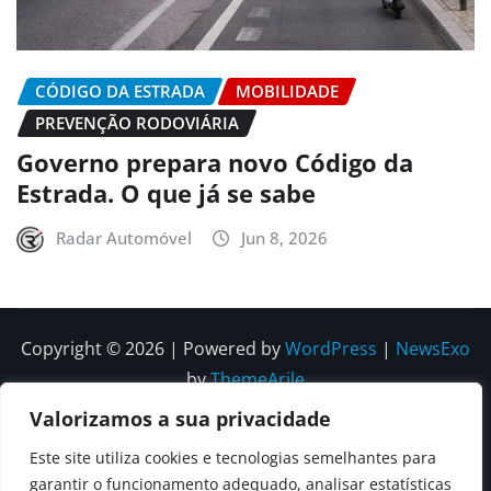
CÓDIGO DA ESTRADA
MOBILIDADE
PREVENÇÃO RODOVIÁRIA
Governo prepara novo Código da
Estrada. O que já se sabe
Radar Automóvel
Jun 8, 2026
Copyright © 2026 | Powered by
WordPress
|
NewsExo
by
ThemeArile
Valorizamos a sua privacidade
Quem
Política
Política de
Política de
Este site utiliza cookies e tecnologias semelhantes para
Somos
Editorial
Privacidade
correções e
garantir o funcionamento adequado, analisar estatísticas