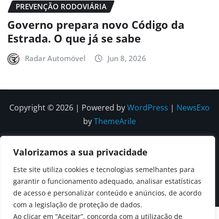
PREVENÇÃO RODOVIÁRIA
Governo prepara novo Código da
Estrada. O que já se sabe
Radar Automóvel
Jun 8, 2026
Copyright © 2026 | Powered by
WordPress
|
NewsExo
by
ThemeArile
Quem
Política
Política de
Política de
Valorizamos a sua privacidade
Somos
Editorial
Privacidade
correções e
Este site utiliza cookies e tecnologias semelhantes para
Contactos
garantir o funcionamento adequado, analisar estatísticas
editoriais
de acesso e personalizar conteúdo e anúncios, de acordo
com a legislação de proteção de dados.
Ao clicar em “Aceitar”, concorda com a utilização de