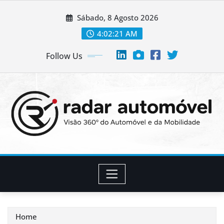
Skip
Sábado, 8 Agosto 2026
to
content
4:02:21 AM
Follow Us
Home