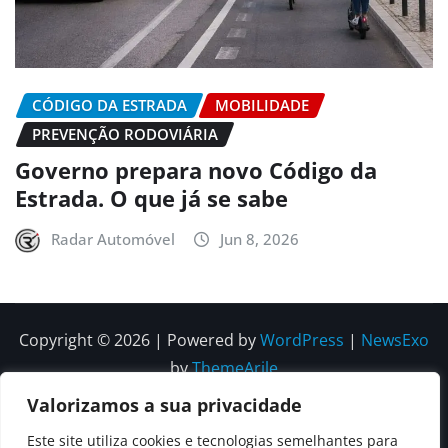
CÓDIGO DA ESTRADA
MOBILIDADE
PREVENÇÃO RODOVIÁRIA
Governo prepara novo Código da
Estrada. O que já se sabe
Radar Automóvel
Jun 8, 2026
Copyright © 2026 | Powered by
WordPress
|
NewsExo
by
ThemeArile
Valorizamos a sua privacidade
Quem
Política
Política de
Política de
Este site utiliza cookies e tecnologias semelhantes para