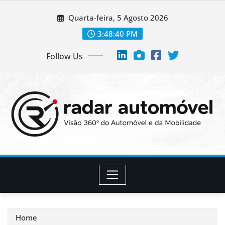
Skip
Quarta-feira, 5 Agosto 2026
to
content
3:48:41 PM
Follow Us
Home