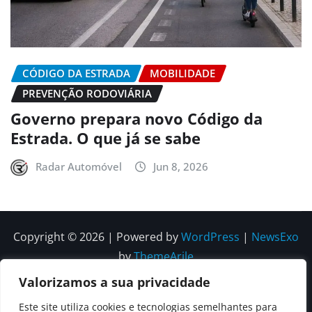
CÓDIGO DA ESTRADA
MOBILIDADE
PREVENÇÃO RODOVIÁRIA
Governo prepara novo Código da
Estrada. O que já se sabe
Radar Automóvel
Jun 8, 2026
Copyright © 2026 | Powered by
WordPress
|
NewsExo
by
ThemeArile
Valorizamos a sua privacidade
Quem
Política
Política de
Política de
Este site utiliza cookies e tecnologias semelhantes para