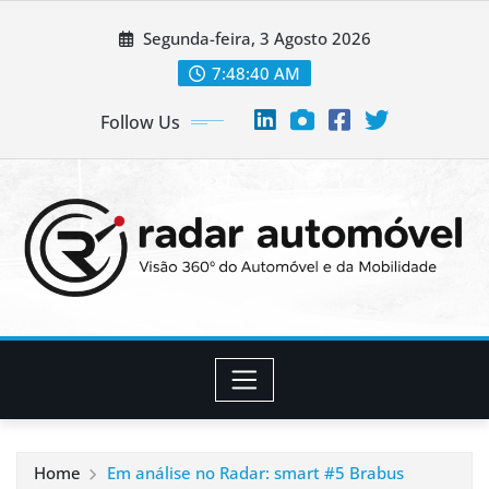
Skip
Segunda-feira, 3 Agosto 2026
to
content
7:48:41 AM
Follow Us
Home
Em análise no Radar: smart #5 Brabus