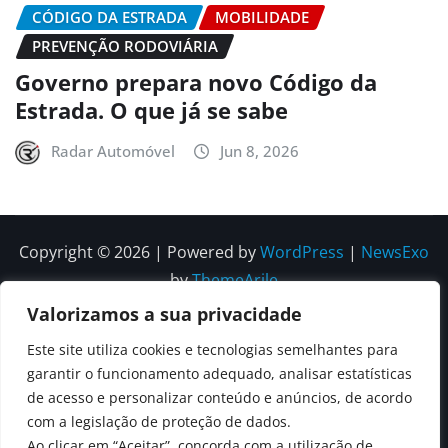
CÓDIGO DA ESTRADA
MOBILIDADE
PREVENÇÃO RODOVIÁRIA
Governo prepara novo Código da
Estrada. O que já se sabe
Radar Automóvel
Jun 8, 2026
Copyright © 2026 | Powered by
WordPress
|
NewsExo
by
ThemeArile
Valorizamos a sua privacidade
Quem
Política
Política de
Política de
Este site utiliza cookies e tecnologias semelhantes para
Somos
Editorial
Privacidade
correções e
garantir o funcionamento adequado, analisar estatísticas
Contactos
de acesso e personalizar conteúdo e anúncios, de acordo
editoriais
com a legislação de proteção de dados.
Ao clicar em “Aceitar”, concorda com a utilização de