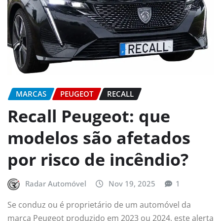
MARCAS
PEUGEOT
RECALL
Recall Peugeot: que
modelos são afetados
por risco de incêndio?
Radar Automóvel
Nov 19, 2025
1
Se conduz ou é proprietário de um automóvel da
marca Peugeot produzido em 2023 ou 2024, este alerta