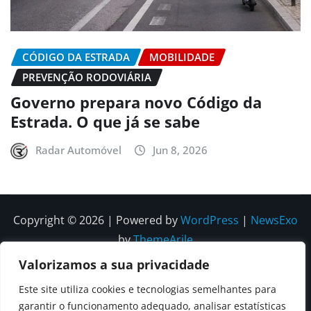
CÓDIGO DA ESTRADA
MOBILIDADE
PREVENÇÃO RODOVIÁRIA
Governo prepara novo Código da
Estrada. O que já se sabe
Radar Automóvel
Jun 8, 2026
Copyright © 2026 | Powered by
WordPress
|
NewsExo
by
ThemeArile
Valorizamos a sua privacidade
Quem
Política
Política de
Política de
Este site utiliza cookies e tecnologias semelhantes para
Somos
Editorial
Privacidade
correções e
garantir o funcionamento adequado, analisar estatísticas