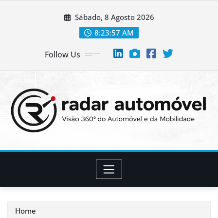
Skip
Sábado, 8 Agosto 2026
to
content
8:23:57 AM
Follow Us
Home