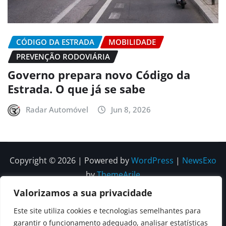
CÓDIGO DA ESTRADA
MOBILIDADE
PREVENÇÃO RODOVIÁRIA
Governo prepara novo Código da
Estrada. O que já se sabe
Radar Automóvel
Jun 8, 2026
Copyright © 2026 | Powered by
WordPress
|
NewsExo
by
ThemeArile
Valorizamos a sua privacidade
Quem
Política
Política de
Política de
Este site utiliza cookies e tecnologias semelhantes para
Somos
Editorial
Privacidade
correções e
garantir o funcionamento adequado, analisar estatísticas