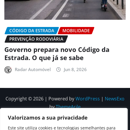
CÓDIGO DA ESTRADA
MOBILIDADE
PREVENÇÃO RODOVIÁRIA
Governo prepara novo Código da
Estrada. O que já se sabe
Radar Automóvel
Jun 8, 2026
Copyright © 2026 | Powered by
WordPress
|
NewsExo
by
ThemeArile
Valorizamos a sua privacidade
Quem
Política
Política de
Política de
Este site utiliza cookies e tecnologias semelhantes para