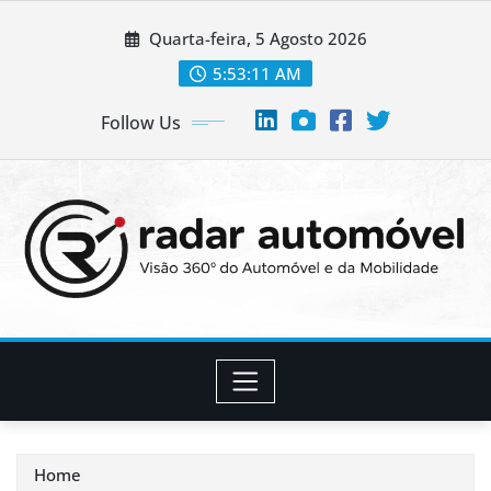
Skip
Quarta-feira, 5 Agosto 2026
to
content
5:53:11 AM
Follow Us
Home