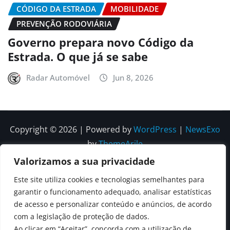
CÓDIGO DA ESTRADA
MOBILIDADE
PREVENÇÃO RODOVIÁRIA
Governo prepara novo Código da
Estrada. O que já se sabe
Radar Automóvel
Jun 8, 2026
Copyright © 2026 | Powered by
WordPress
|
NewsExo
by
ThemeArile
Valorizamos a sua privacidade
Quem
Política
Política de
Política de
Este site utiliza cookies e tecnologias semelhantes para
Somos
Editorial
Privacidade
correções e
garantir o funcionamento adequado, analisar estatísticas
Contactos
de acesso e personalizar conteúdo e anúncios, de acordo
editoriais
com a legislação de proteção de dados.
Ao clicar em “Aceitar”, concorda com a utilização de