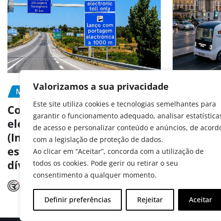
Valorizamos a sua privacidade
MOBILIDADE
PORTAGEM
MOBILIDA
Este site utiliza cookies e tecnologias semelhantes para
PREVENÇÃ
Como pagar portagens
garantir o funcionamento adequado, analisar estatística
eletrónicas em Portugal
Portugal
de acesso e personalizar conteúdo e anúncios, de acord
(Inclui matrículas
aos test
com a legislação de proteção de dados.
estrangeiras e consulta de
autóno
Ao clicar em “Aceitar”, concorda com a utilização de
dívidas)
todos os cookies. Pode gerir ou retirar o seu
Radar A
consentimento a qualquer momento.
Radar Automóvel
Jul 15, 2026
Definir preferências
Rejeitar
Aceitar