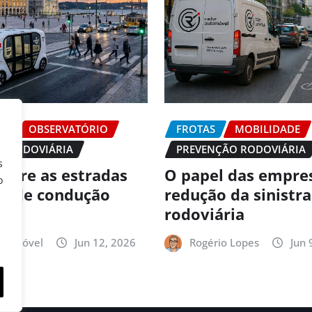
DE
OBSERVATÓRIO
FROTAS
MOBILIDADE
O RODOVIÁRIA
PREVENÇÃO RODOVIÁRIA
s
 abre as estradas
O papel das empre
o
es de condução
redução da sinistr
ma
rodoviária
utomóvel
Jun 12, 2026
Rogério Lopes
Jun 