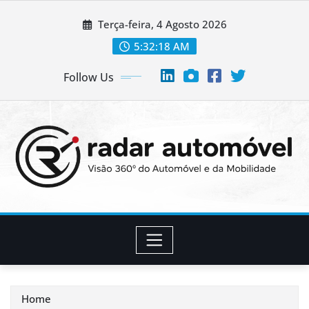
Skip
Terça-feira, 4 Agosto 2026
to
content
5:32:19 AM
Follow Us
Home