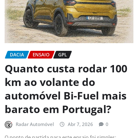
DACIA
ENSAIO
GPL
Quanto custa rodar 100
km ao volante do
automóvel Bi-Fuel mais
barato em Portugal?
Radar Automóvel
Abr 7, 2026
0
O ponto de partida para este ensaio foi simples: