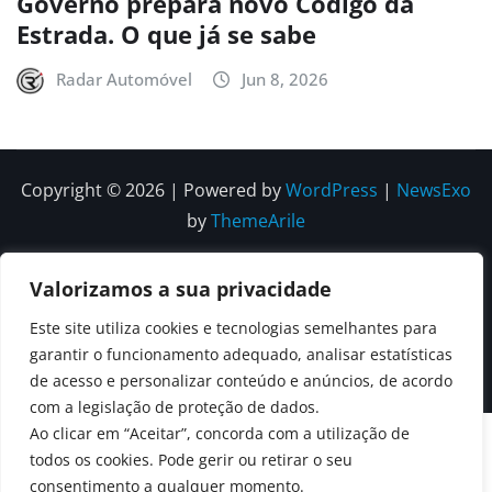
Governo prepara novo Código da
Estrada. O que já se sabe
Radar Automóvel
Jun 8, 2026
Copyright © 2026 | Powered by
WordPress
|
NewsExo
by
ThemeArile
Quem
Política
Política de
Política de
Valorizamos a sua privacidade
Somos
Editorial
Privacidade
correções e
Este site utiliza cookies e tecnologias semelhantes para
Contactos
garantir o funcionamento adequado, analisar estatísticas
editoriais
de acesso e personalizar conteúdo e anúncios, de acordo
com a legislação de proteção de dados.
Ao clicar em “Aceitar”, concorda com a utilização de
todos os cookies. Pode gerir ou retirar o seu
consentimento a qualquer momento.