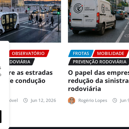
DE
OBSERVATÓRIO
FROTAS
MOBILIDADE
O RODOVIÁRIA
PREVENÇÃO RODOVIÁRIA
s
 abre as estradas
O papel das empre
o
es de condução
redução da sinistr
ma
rodoviária
utomóvel
Jun 12, 2026
Rogério Lopes
Jun 