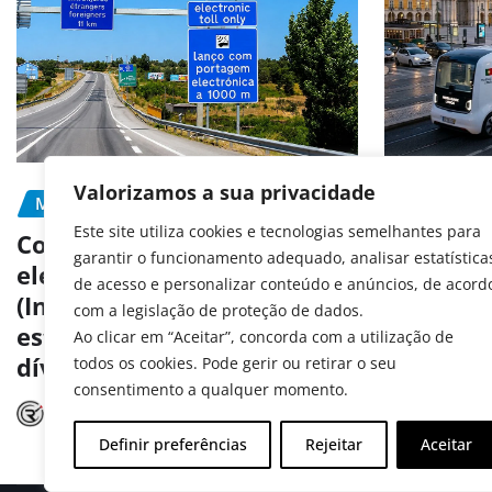
Valorizamos a sua privacidade
MOBILIDADE
PORTAGEM
MOBILIDA
Este site utiliza cookies e tecnologias semelhantes para
PREVENÇÃ
Como pagar portagens
garantir o funcionamento adequado, analisar estatística
eletrónicas em Portugal
Portugal
de acesso e personalizar conteúdo e anúncios, de acord
(Inclui matrículas
aos test
com a legislação de proteção de dados.
estrangeiras e consulta de
autóno
Ao clicar em “Aceitar”, concorda com a utilização de
dívidas)
todos os cookies. Pode gerir ou retirar o seu
Radar A
consentimento a qualquer momento.
Radar Automóvel
Jul 15, 2026
Definir preferências
Rejeitar
Aceitar