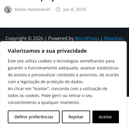
Radar Automóvel
Jun 8, 2026
Copyright © 2026 | Powered by
WordPress
|
NewsExo
by
ThemeArile
Valorizamos a sua privacidade
Este site utiliza cookies e tecnologias semelhantes para
Quem
Política
Política de
Política de
garantir o funcionamento adequado, analisar estatísticas
Somos
Editorial
Privacidade
correções e
de acesso e personalizar conteúdo e anúncios, de acordo
Contactos
com a legislação de proteção de dados.
editoriais
Ao clicar em “Aceitar”, concorda com a utilização de
todos os cookies. Pode gerir ou retirar o seu
consentimento a qualquer momento.
Definir preferências
Rejeitar
Aceitar