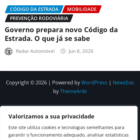
CÓDIGO DA ESTRADA
MOBILIDADE
PREVENÇÃO RODOVIÁRIA
Governo prepara novo Código da
Estrada. O que já se sabe
Radar Automóvel
Jun 8, 2026
Copyright © 2026 | Powered by
WordPress
|
NewsExo
by
ThemeArile
Quem
Política
Política de
Política de
Valorizamos a sua privacidade
Somos
Editorial
Privacidade
correções e
Contactos
Este site utiliza cookies e tecnologias semelhantes para
editoriais
garantir o funcionamento adequado, analisar estatísticas