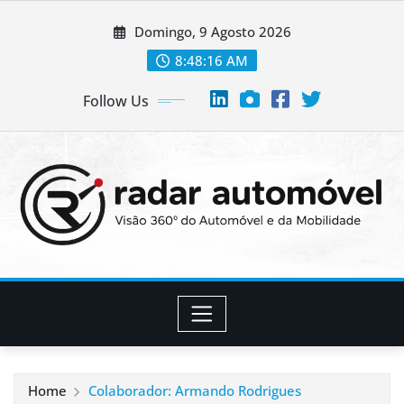
Skip
Domingo, 9 Agosto 2026
to
content
8:48:16 AM
Follow Us
Home
Colaborador: Armando Rodrigues