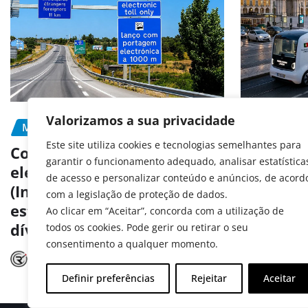
Valorizamos a sua privacidade
MOBILIDADE
PORTAGEM
MOBILIDA
Este site utiliza cookies e tecnologias semelhantes para
PREVENÇÃ
Como pagar portagens
garantir o funcionamento adequado, analisar estatística
eletrónicas em Portugal
Portugal
de acesso e personalizar conteúdo e anúncios, de acord
(Inclui matrículas
aos test
com a legislação de proteção de dados.
estrangeiras e consulta de
autóno
Ao clicar em “Aceitar”, concorda com a utilização de
dívidas)
todos os cookies. Pode gerir ou retirar o seu
Radar A
consentimento a qualquer momento.
Radar Automóvel
Jul 15, 2026
Definir preferências
Rejeitar
Aceitar