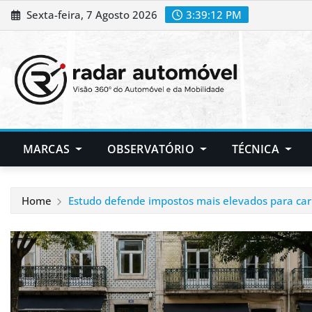
Skip
Sexta-feira, 7 Agosto 2026
3:39:13 PM
to
content
MARCAS
OBSERVATÓRIO
TÉCNICA
Home
Estudo defende impostos mais elevados para car