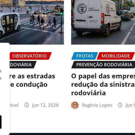
DE
OBSERVATÓRIO
FROTAS
MOBILIDADE
O RODOVIÁRIA
PREVENÇÃO RODOVIÁRIA
s
 abre as estradas
O papel das empre
o
es de condução
redução da sinistr
ma
rodoviária
utomóvel
Jun 12, 2026
Rogério Lopes
Jun 