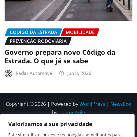
CÓDIGO DA ESTRADA
MOBILIDADE
PREVENÇÃO RODOVIÁRIA
Governo prepara novo Código da
Estrada. O que já se sabe
Radar Automóvel
Jun 8, 2026
Copyright © 2026 | Powered by
WordPress
|
NewsExo
by
ThemeArile
Valorizamos a sua privacidade
Quem
Política
Política de
Política de
Este site utiliza cookies e tecnologias semelhantes para