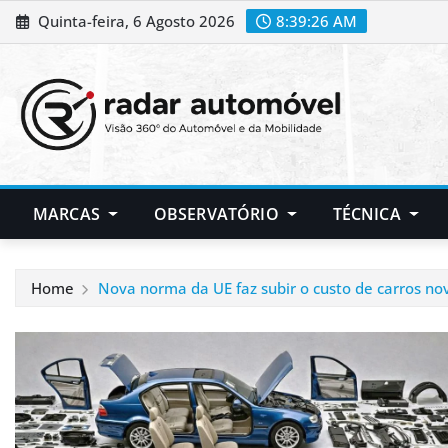
Skip
Quinta-feira, 6 Agosto 2026
8:39:27 AM
to
content
MARCAS
OBSERVATÓRIO
TÉCNICA
Home
Nova norma da UE faz subir o custo de carros no