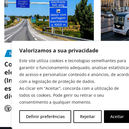
Valorizamos a sua privacidade
MOBILIDADE
PORTAGEM
MOBILIDA
Este site utiliza cookies e tecnologias semelhantes para
PREVENÇÃ
Como pagar portagens
garantir o funcionamento adequado, analisar estatística
eletrónicas em Portugal
Portugal
de acesso e personalizar conteúdo e anúncios, de acord
(Inclui matrículas
aos test
com a legislação de proteção de dados.
estrangeiras e consulta de
autóno
Ao clicar em “Aceitar”, concorda com a utilização de
dívidas)
todos os cookies. Pode gerir ou retirar o seu
Radar A
consentimento a qualquer momento.
Radar Automóvel
Jul 15, 2026
Definir preferências
Rejeitar
Aceitar