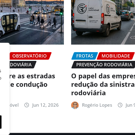
DE
OBSERVATÓRIO
FROTAS
MOBILIDADE
O RODOVIÁRIA
PREVENÇÃO RODOVIÁRIA
s
 abre as estradas
O papel das empre
o
es de condução
redução da sinistr
ma
rodoviária
utomóvel
Jun 12, 2026
Rogério Lopes
Jun 