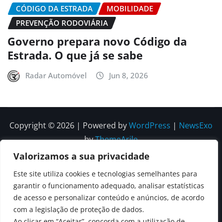
CÓDIGO DA ESTRADA
MOBILIDADE
PREVENÇÃO RODOVIÁRIA
Governo prepara novo Código da
Estrada. O que já se sabe
Radar Automóvel
Jun 8, 2026
Copyright © 2026 | Powered by
WordPress
|
NewsExo
by
ThemeArile
Valorizamos a sua privacidade
Quem
Política
Política de
Política de
Este site utiliza cookies e tecnologias semelhantes para
Somos
Editorial
Privacidade
correções e
garantir o funcionamento adequado, analisar estatísticas
Contactos
de acesso e personalizar conteúdo e anúncios, de acordo
editoriais
com a legislação de proteção de dados.
Ao clicar em “Aceitar”, concorda com a utilização de