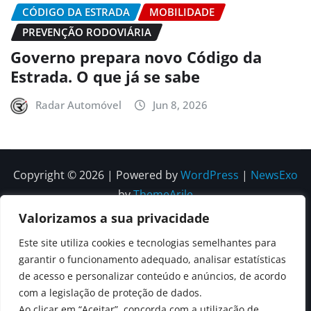
CÓDIGO DA ESTRADA
MOBILIDADE
PREVENÇÃO RODOVIÁRIA
Governo prepara novo Código da
Estrada. O que já se sabe
Radar Automóvel
Jun 8, 2026
Copyright © 2026 | Powered by
WordPress
|
NewsExo
by
ThemeArile
Valorizamos a sua privacidade
Quem
Política
Política de
Política de
Este site utiliza cookies e tecnologias semelhantes para
Somos
Editorial
Privacidade
correções e
garantir o funcionamento adequado, analisar estatísticas
Contactos
de acesso e personalizar conteúdo e anúncios, de acordo
editoriais
com a legislação de proteção de dados.
Ao clicar em “Aceitar”, concorda com a utilização de