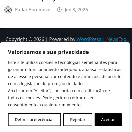
Radar Automóvel
Jun 8, 2026
Copyright © 2026 | Powered by
WordPress
|
NewsExo
by
ThemeArile
Valorizamos a sua privacidade
Este site utiliza cookies e tecnologias semelhantes para
Quem
Política
Política de
Política de
garantir o funcionamento adequado, analisar estatísticas
Somos
Editorial
Privacidade
correções e
de acesso e personalizar conteúdo e anúncios, de acordo
Contactos
com a legislação de proteção de dados.
editoriais
Ao clicar em “Aceitar”, concorda com a utilização de
todos os cookies. Pode gerir ou retirar o seu
consentimento a qualquer momento.
Definir preferências
Rejeitar
Aceitar