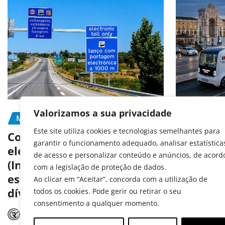
Valorizamos a sua privacidade
MOBILIDADE
PORTAGEM
MOBILIDA
Este site utiliza cookies e tecnologias semelhantes para
PREVENÇÃ
Como pagar portagens
garantir o funcionamento adequado, analisar estatística
eletrónicas em Portugal
Portugal
de acesso e personalizar conteúdo e anúncios, de acord
(Inclui matrículas
aos test
com a legislação de proteção de dados.
estrangeiras e consulta de
autóno
Ao clicar em “Aceitar”, concorda com a utilização de
dívidas)
todos os cookies. Pode gerir ou retirar o seu
Radar A
consentimento a qualquer momento.
Radar Automóvel
Jul 15, 2026