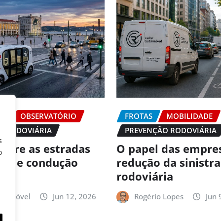
DE
OBSERVATÓRIO
FROTAS
MOBILIDADE
O RODOVIÁRIA
PREVENÇÃO RODOVIÁRIA
s
 abre as estradas
O papel das empre
o
es de condução
redução da sinistr
ma
rodoviária
utomóvel
Jun 12, 2026
Rogério Lopes
Jun 